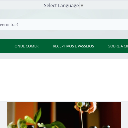
Select Language
▼
R
ONDE COMER
RECEPTIVOS E PASSEIOS
SOBRE A C